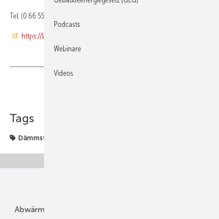
Tel. (0 66 55) 22 66
Podcasts
https://betz-holzbau.info/
Webinare
Videos
Teilen
Link kopieren
Tags
Dämmstoff
Unsere Themen
Abwärme
Bauphysik
Bautechnik
Dach