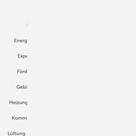
Dämmung
Denkmal und Altbau
Elektrotechnik
Energieberatung
Energiemanagement
Erneuerbare Energien
Expertenwissen
Fassade
Forschung
Förderung
Gebäudeenergiegesetz (GEG)
Gebäudekonzepte
Heizungsoptimierung
Heizungstechnik
Infrastruktur
Klimaschutz
Kommunen und Quartier
Kühlung und Klima
Lüftung
Marktübersicht
Nichtwohnungsbau