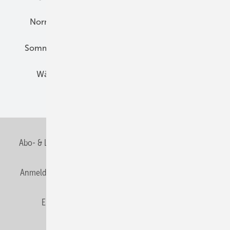
Normen und Zertifizierung
Solartechnik
Sommerlicher Wärmeschutz
Thermografie
Wärmebrücken
Wohngesund Bauen
Wohnungsbau
Abo- & Leserservice
AGB
Alle Inhalte chronologisch
Anmelden
Anmeldung & Registrierung
Datenschutz
E-Paper
Fachbeiträge
Frage des Monats