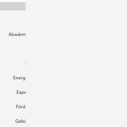
Unsere Themen
Abwärme
Bauphysik
Bautechnik
Dach
Dämmung
Denkmal und Altbau
Elektrotechnik
Energieberatung
Energiemanagement
Erneuerbare Energien
Expertenwissen
Fassade
Forschung
Förderung
Gebäudeenergiegesetz (GEG)
Gebäudekonzepte
Heizungsoptimierung