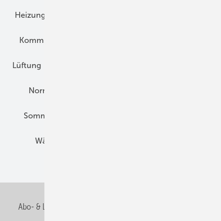
Heizungstechnik
Infrastruktur
Klimaschutz
Kommunen und Quartier
Kühlung und Klima
Lüftung
Marktübersicht
Nichtwohnungsbau
Normen und Zertifizierung
Solartechnik
Sommerlicher Wärmeschutz
Thermografie
Wärmebrücken
Wohngesund Bauen
Wohnungsbau
Abo- & Leserservice
AGB
Alle Inhalte chronologisch