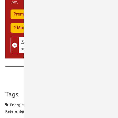
uvm.
Premium Mitgliedschaft
2 Monate kostenlos testen
Teilen
Link kopieren
Tags
Energieeinsparverordnung
Märkte & Trends
Referentenentwurf