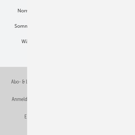
Normen und Zertifizierung
Solartechnik
Sommerlicher Wärmeschutz
Thermografie
Wärmebrücken
Wohngesund Bauen
Wohnungsbau
Abo- & Leserservice
AGB
Alle Inhalte chronologisch
Anmelden
Anmeldung & Registrierung
Datenschutz
E-Paper
Fachbeiträge
Frage des Monats
GEB abonnieren
GEB Wissens-Check