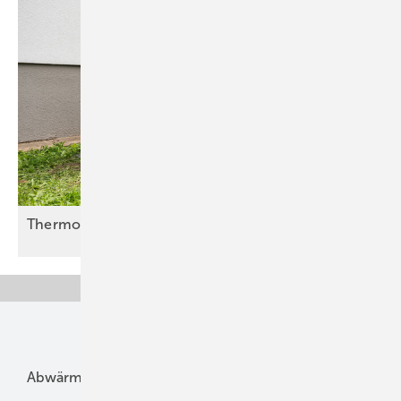
Thermondo öffnet sich für
SHK-Partner
Unsere Themen
Abwärme
Bauphysik
Bautechnik
Dach