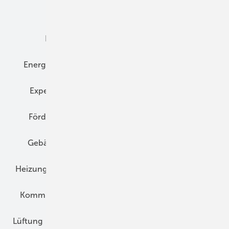
Dämmung
Denkmal und Altbau
Elektrotechnik
Energieberatung
Energiemanagement
Erneuerbare Energien
Expertenwissen
Fassade
Forschung
Förderung
Gebäudeenergiegesetz (GEG)
Gebäudekonzepte
Heizungsoptimierung
Heizungstechnik
Infrastruktur
Klimaschutz
Kommunen und Quartier
Kühlung und Klima
Lüftung
Marktübersicht
Nichtwohnungsbau