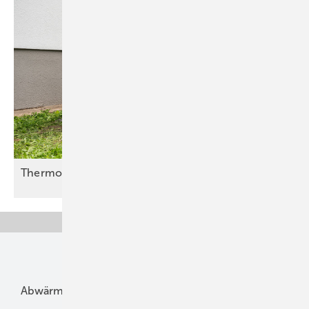
Thermondo öffnet sich für
SHK-Partner
Unsere Themen
Abwärme
Bauphysik
Bautechnik
Dach