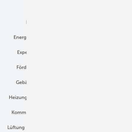
Dämmung
Denkmal und Altbau
Elektrotechnik
Energieberatung
Energiemanagement
Erneuerbare Energien
Expertenwissen
Fassade
Forschung
Förderung
Gebäudeenergiegesetz (GEG)
Gebäudekonzepte
Heizungsoptimierung
Heizungstechnik
Infrastruktur
Klimaschutz
Kommunen und Quartier
Kühlung und Klima
Lüftung
Marktübersicht
Nichtwohnungsbau