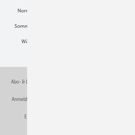
Normen und Zertifizierung
Solartechnik
Sommerlicher Wärmeschutz
Thermografie
Wärmebrücken
Wohngesund Bauen
Wohnungsbau
Abo- & Leserservice
AGB
Alle Inhalte chronologisch
Anmelden
Anmeldung & Registrierung
Datenschutz
E-Paper
Fachbeiträge
Frage des Monats
GEB abonnieren
GEB Wissens-Check