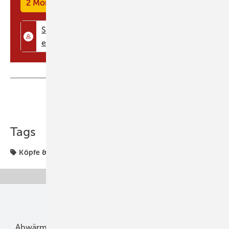
2 Monate kostenlos testen
Teilen
Link kopieren
Tags
Köpfe & Branche
Zukunft
Unsere Themen
Abwärme
Bauphysik
Bautechnik
Dach