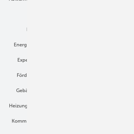
Dämmung
Denkmal und Altbau
Elektrotechnik
Energieberatung
Energiemanagement
Erneuerbare Energien
Expertenwissen
Fassade
Forschung
Förderung
Gebäudeenergiegesetz (GEG)
Gebäudekonzepte
Heizungsoptimierung
Heizungstechnik
Infrastruktur
Klimaschutz
Kommunen und Quartier
Kühlung und Klima