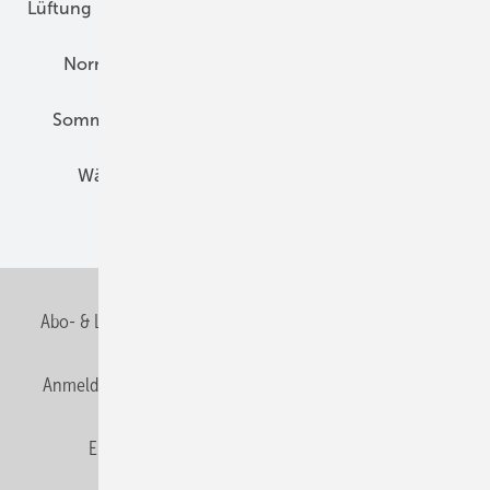
Lüftung
Marktübersicht
Nichtwohnungsbau
Normen und Zertifizierung
Solartechnik
Sommerlicher Wärmeschutz
Thermografie
Wärmebrücken
Wohngesund Bauen
Wohnungsbau
Abo- & Leserservice
AGB
Alle Inhalte chronologisch
Anmelden
Anmeldung & Registrierung
Datenschutz
E-Paper
Fachbeiträge
Frage des Monats