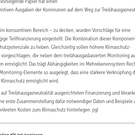
vorliegende Papier hat einen
nsumtiven Ausgaben der Kommunen auf dem Weg zur Treibhausgasneutr
im konsumtiven Bereich – zu decken, wurden Vorschläge für eine
ge Teilfinanzierung vorgestellt. Die Kombination dieser Komponent
utzpotenziale zu heben. Gleichzeitig sollen höhere Klimaschutz-
vorgeschlagen, die neben dem treibhausgasbasierten Monitoring a
ten ermöglicht. Das trägt Abhängigkeiten im Mehrebenensystem Rec
 Monitoring-Elemente so ausgelegt, dass eine stärkere Verknüpfung d
 Klimaschutz ermöglicht wird.
n, auf Treibhausgasneutralität ausgerichteten Finanzierung und Veran
eine erste Zusammenstellung dafür notwendiger Daten und Beispiele 
nkreten Kosten zum Klimaschutz hinterlegen. pgl