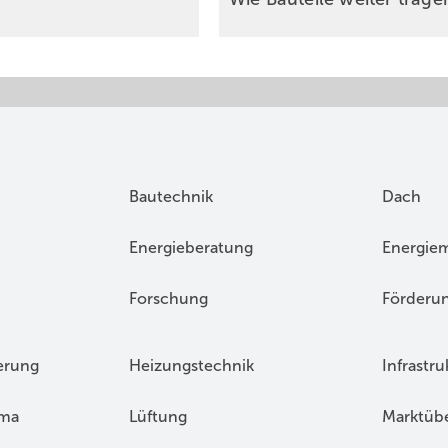
Bautechnik
Dach
Energieberatung
Energie
Forschung
Förderu
erung
Heizungstechnik
Infrastru
ima
Lüftung
Marktübe