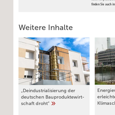
finden Sie auch i
Weitere Inhalte
Energie
„Deindustrialisierung der
erleich
deut­schen Bau­pro­duk­te­wirt­
Klimas
schaft
droht“