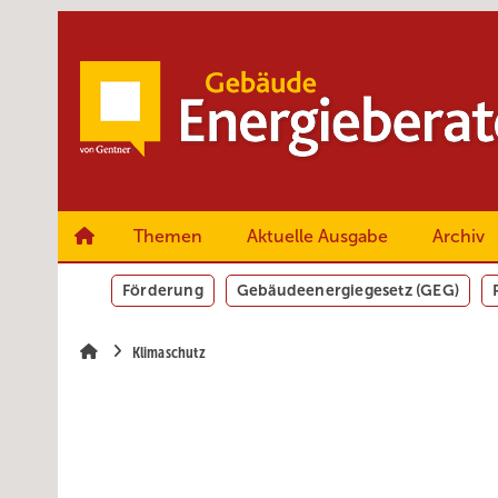
Springe
Springe
Springe
zum
zum
zur
Hauptinhalt
Hauptmenü
SiteSearch
Themen
Aktuelle Ausgabe
Archiv
Förderung
Gebäudeenergiegesetz (GEG)
Klimaschutz