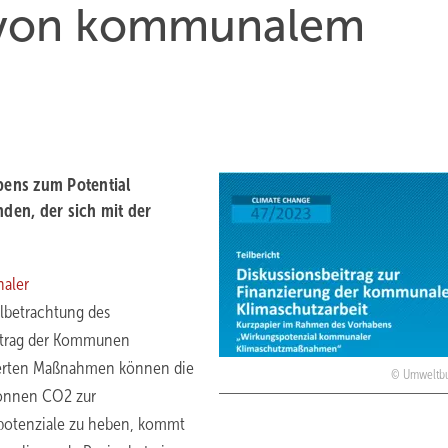
n von kommunalem
bens zum Potential
den, der sich mit der
.
aler
albetrachtung des
itrag der Kommunen
izierten Maßnahmen können die
Umweltb
onnen CO2 zur
zpotenziale zu heben, kommt