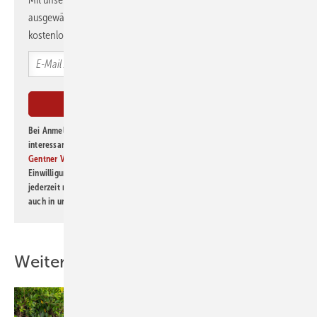
ausgewählte Informationen und Neuigkeiten, gebündelt und
kostenlos direkt ins Postfach.
Bei Anmeldung zu diesem Newsletter bin ich damit einverstanden, über
interessante Verlags- und Online-Angebote
der Marken der Alfons W.
Gentner Verlag GmbH & Co. KG
informiert zu werden. Diese
Einwilligung kann ich jederzeit widerrufen und eine Abmeldung ist
jederzeit möglich. Informationen zum Umgang mit Daten finden Sie
auch in unserer
Datenschutzerklärung
.
Weitere Inhalte