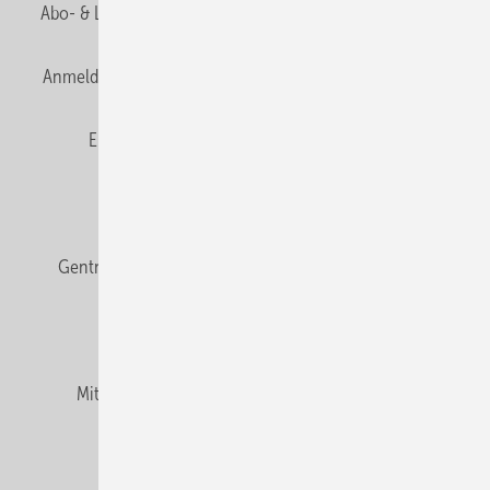
Abo- & Leserservice
AGB
Alle Inhalte chronologisch
Anmelden
Anmeldung & Registrierung
Datenschutz
E-Paper
Fachbeiträge
Frage des Monats
GEB abonnieren
GEB Wissens-Check
Gentner Verlag
Impressum
Karriere bei Gentner
Team
Mediaservice
Mitgliedschaften und Engagement
Newsletter
Podcast
Privacy Manager
RSS-Feed