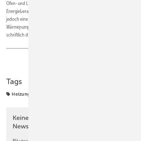
Ofen- und Luftheizungsbauer, Elektrotechniker oder
Energieberatende dürfen die Prüfungen durchführen. Sie müssen
jedoch eine Fortbildung absolviert haben, in der die Prüfung von
Wärmepumpen ein Bestandteil ist. Das Ergebnis der Prüfung wird
schriftlich dokumentiert. Quelle:
Zukunft Altbau
/ ms
Teilen
Link kopieren
Tags
Heizungstechnik
Wärmepumpe
Keine Zeit? Kein Problem mit dem GEB
Newsletter!
Mit unserem Newsletter erhalten Sie regelmäßig von uns