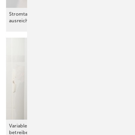
Stromtarife von Wärmepumpen sind nicht
ausreichend
vergleichbar
Variable Stromtarife: Wär­me­pum­pen güns­ti­ger
be­trei­ben