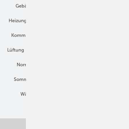
Gebäudekonzepte
Heizungsoptimierung
Heizungstechnik
Infrastruktur
Klimaschutz
Kommunen und Quartier
Kühlung und Klima
Lüftung
Marktübersicht
Nichtwohnungsbau
Normen und Zertifizierung
Solartechnik
Sommerlicher Wärmeschutz
Thermografie
Wärmebrücken
Wohngesund Bauen
Wohnungsbau