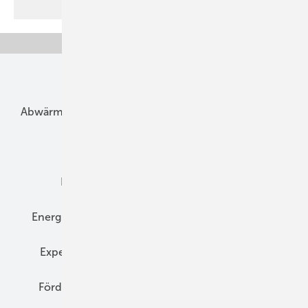
Unsere Themen
Abwärme
Bauphysik
Bautechnik
Dach
Dämmung
Denkmal und Altbau
Elektrotechnik
Energieberatung
Energiemanagement
Erneuerbare Energien
Expertenwissen
Fassade
Forschung
Förderung
Gebäudeenergiegesetz (GEG)