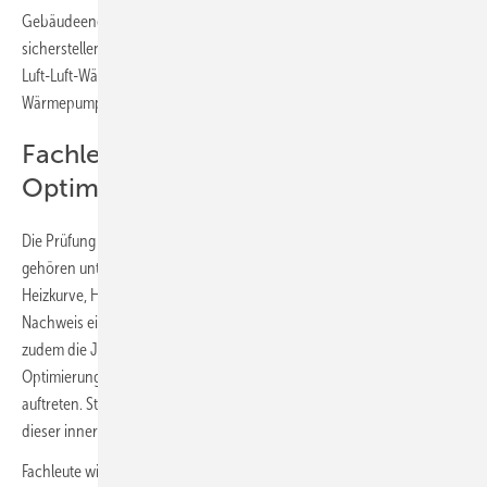
Gebäudeenergiegesetzes. Die Prüfung soll einen effizienten Betrieb
sicherstellen. Ausgenommen sind Brauchwasser-Wärmepumpen und
Luft-Luft-Wärmepumpen, sogenannte Klimageräte, sowie
Wärmepumpen, die einer Fernkontrolle unterliegen.
Fachleute geben Hinweise zur
Optimierung
Die Prüfung erfolgt nach dem ersten Mal alle fünf Jahre. Zum Umfang
gehören unter anderem das Überprüfen der Regelparameter wie
Heizkurve, Heizgrenztemperatur und Pumpeneinstellung sowie der
Nachweis eines hydraulischen Abgleichs. Fachpersonen werten
zudem die Jahresarbeitszahl aus und geben Hinweise zur
Optimierung, falls größere Abweichungen zu den erwarteten Werten
auftreten. Stellen die Fachleute einen Optimierungsbedarf fest, ist
dieser innerhalb von einem Jahr umzusetzen.
Fachleute wie Schornsteinfeger, Heizungs- und Kälteanlagenbauer,