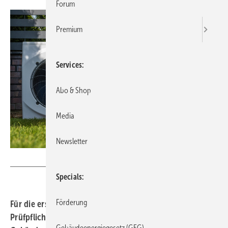
Forum
Premium
Services
Abo & Shop
Media
Newsletter
Tomasz Zajda - stock.adobe.com
Specials
Förderung
Für die ersten Wärmepumpen gilt seit Januar die
Prüfpflicht. Dies bezieht sich auf Anlagen in größeren
Gebäudeenergiegesetz (GEG)