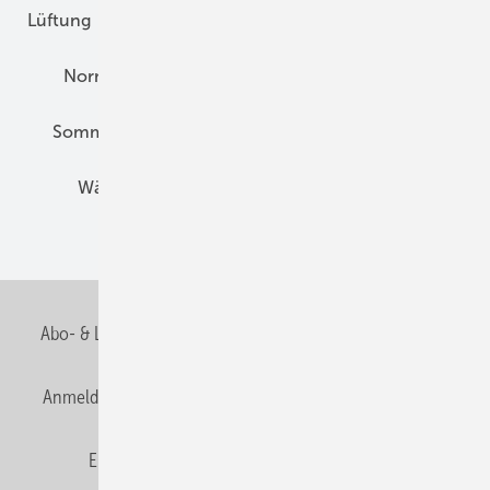
Lüftung
Marktübersicht
Nichtwohnungsbau
Normen und Zertifizierung
Solartechnik
Sommerlicher Wärmeschutz
Thermografie
Wärmebrücken
Wohngesund Bauen
Wohnungsbau
Abo- & Leserservice
AGB
Alle Inhalte chronologisch
Anmelden
Anmeldung & Registrierung
Datenschutz
E-Paper
Fachbeiträge
Frage des Monats