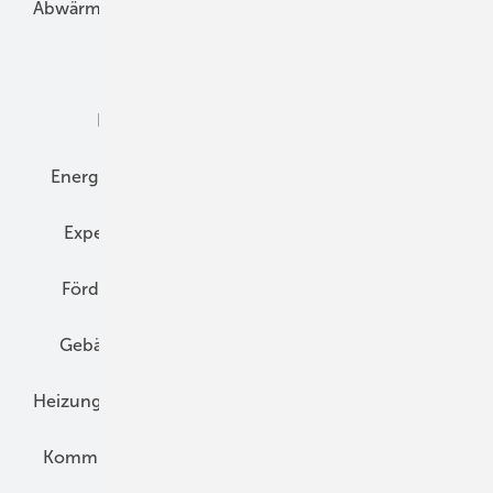
Abwärme
Bauphysik
Bautechnik
Dach
Dämmung
Denkmal und Altbau
Elektrotechnik
Energieberatung
Energiemanagement
Erneuerbare Energien
Expertenwissen
Fassade
Forschung
Förderung
Gebäudeenergiegesetz (GEG)
Gebäudekonzepte
Heizungsoptimierung
Heizungstechnik
Infrastruktur
Klimaschutz
Kommunen und Quartier
Kühlung und Klima