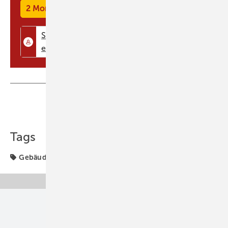
2 Monate kostenlos testen
Teilen
Link kopieren
Tags
Gebäude des Monats
Unsere Themen