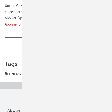
Um die Vollversion des PDFs herunterladen zu können, müssen Sie
eingeloggt sein und über ein laufendes Premium- oder Digital-Plus-
Abo verfügen. Bitte loggen Sie sich rechts oben ein.
Sie sind noch kein
Abonnent?
Teilen
Link kopieren
Tags
ENERGIEBERATER-SOFTWARE
Unsere Themen
Abwärme
Bauphysik
Bautechnik
Dach