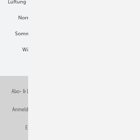
Lüftung
Marktübersicht
Nichtwohnungsbau
Normen und Zertifizierung
Solartechnik
Sommerlicher Wärmeschutz
Thermografie
Wärmebrücken
Wohngesund Bauen
Wohnungsbau
Abo- & Leserservice
AGB
Alle Inhalte chronologisch
Anmelden
Anmeldung & Registrierung
Datenschutz
E-Paper
Fachbeiträge
Frage des Monats