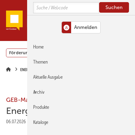
Springe
Springe
Springe
Search
zum
zum
zur
Hauptinhalt
Hauptmenü
SiteSearch
MENÜ
Home
Förderung
Gebäudeenergiegesetz (GEG)
Podcasts
Themen
ENERGIEBERATER-SOFTWARE
Aktuelle Ausgabe
Archiv
GEB-Marktübersicht
Produkte
Energieberatungssoftware
06.07.2026
|
Druckvorschau
Kataloge