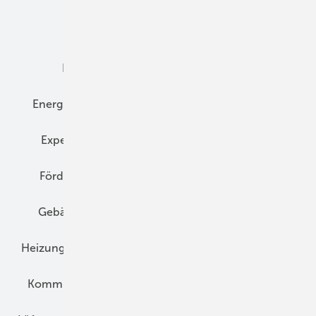
Dämmung
Denkmal und Altbau
Elektrotechnik
Energieberatung
Energiemanagement
Erneuerbare Energien
Expertenwissen
Fassade
Forschung
Förderung
Gebäudeenergiegesetz (GEG)
Gebäudekonzepte
Heizungsoptimierung
Heizungstechnik
Infrastruktur
Klimaschutz
Kommunen und Quartier
Kühlung und Klima