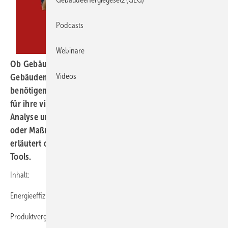
Podcasts
Webinare
Ob Gebäudeenergie- oder
Videos
Gebäudemodernisierungsgesetz – Energieberatende
benötigen digitale Unterstützung in Form von Software
für ihre vielfältigen Aufgaben wie etwa die energetische
Analyse und Sanierung, die Energieausweiserstellung
oder Maßnahmenoptimierung. Die Produktübersicht
erläutert das Angebot und zeigt die Unterschiede bei den
Tools.
Inhalt:
Energieeffizienz nach Programm
Produktvergleich GEG-Software