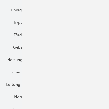
Energiemanagement
Erneuerbare Energien
Expertenwissen
Fassade
Forschung
Förderung
Gebäudeenergiegesetz (GEG)
Gebäudekonzepte
Heizungsoptimierung
Heizungstechnik
Infrastruktur
Klimaschutz
Kommunen und Quartier
Kühlung und Klima
Lüftung
Marktübersicht
Nichtwohnungsbau
Normen und Zertifizierung
Solartechnik