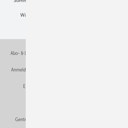
Sommerlicher Wärmeschutz
Thermografie
Wärmebrücken
Wohngesund Bauen
Wohnungsbau
Abo- & Leserservice
AGB
Alle Inhalte chronologisch
Anmelden
Anmeldung & Registrierung
Datenschutz
E-Paper
Fachbeiträge
Frage des Monats
GEB abonnieren
GEB Wissens-Check
Gentner Verlag
Impressum
Karriere bei Gentner