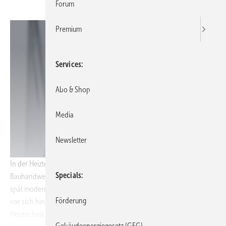
Forum
Premium
Services
Abo & Shop
Media
Newsletter
In der Heiztechnik- und Baubranche, bei Schornsteinfegern und im
Specials
Bauhandwerk ist man sich einig: In Deutschland wird zu wenig und zu
spät modernisiert. Zu viele alte Schätzchen heizen in den Kellern noch
Förderung
vor sich hin, obwohl längst ein Austausch gegen moderne
Heiztechnik fällig wäre. Laut Bundesindustrieverband Deutschland
Gebäudeenergiegesetz (GEG)