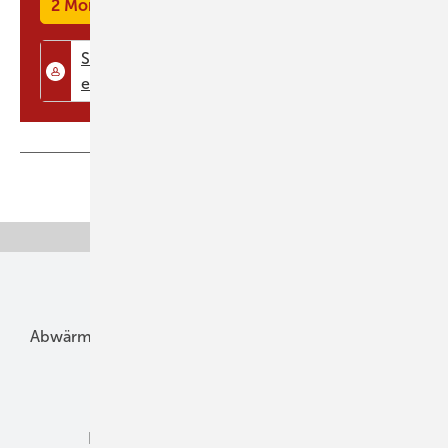
des BDH: „Der Bürger wird immer stärker verunsichert. Einerseits
2 Monate kostenlos testen
werden ständig steigende Öl- und Gaspreise prognostiziert.
Andererse ...
Teilen
Link kopieren
Unsere Themen
Abwärme
Bauphysik
Bautechnik
Dach
Dämmung
Denkmal und Altbau
Elektrotechnik
Energieberatung