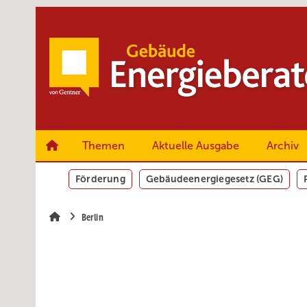
Springe
Springe
Springe
zum
zum
zur
Hauptinhalt
Hauptmenü
SiteSearch
Themen
Aktuelle Ausgabe
Archiv
Förderung
Gebäudeenergiegesetz (GEG)
Berlin