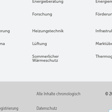
Energieberatung
Energie
Forschung
Förderu
erung
Heizungstechnik
Infrastru
ima
Lüftung
Marktübe
Sommerlicher
Thermog
Wärmeschutz
Alle Inhalte chronologisch
© 2
gistrierung
Datenschutz