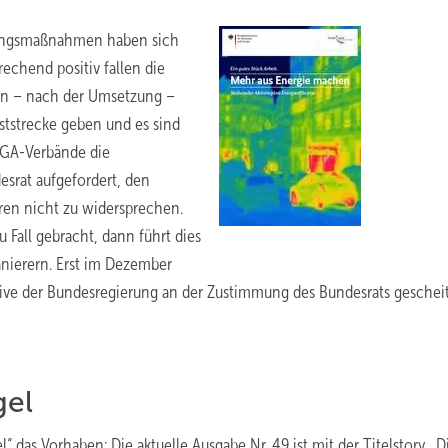
erungsmaßnahmen haben sich
echend positiv fallen die
en – nach der Umsetzung –
ststrecke geben und es sind
TGA-Verbände die
srat aufgefordert, den
ren nicht zu widersprechen.
 Fall gebracht, dann führt dies
anierern. Erst im Dezember
tive der Bundesregierung an der Zustimmung des Bundesrats gescheit
gel
“ das Vorhaben: Die aktuelle Ausgabe Nr. 49 ist mit der Titelstory „D