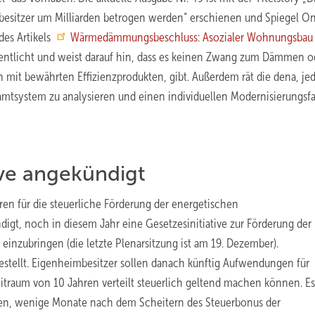
sitzer um Milliarden betrogen werden“ erschienen und Spiegel On
des Artikels
Wärmedämmungsbeschluss: Asozialer Wohnungsba
fentlicht und weist darauf hin, dass es keinen Zwang zum Dämmen o
mit bewährten Effizienzprodukten, gibt. Außerdem rät die dena, je
esamtsystem zu analysieren und einen individuellen Modernisierungsf
ive angekündigt
ren für die steuerliche Förderung der energetischen
gt, noch in diesem Jahr eine Gesetzesinitiative zur Förderung der
nzubringen (die letzte Plenarsitzung ist am 19. Dezember).
tellt. Eigenheimbesitzer sollen danach künftig Aufwendungen für
raum von 10 Jahren verteilt steuerlich geltend machen können. Es 
ssen, wenige Monate nach dem Scheitern des Steuerbonus der