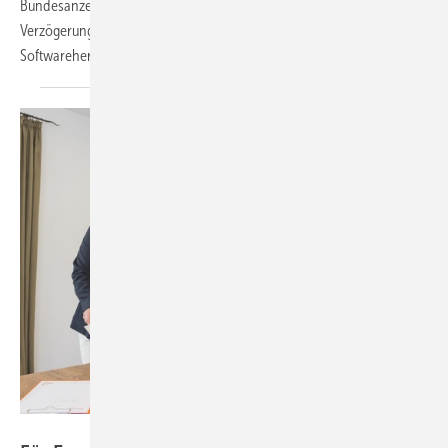
Bundesanzeiger veröffentlicht. Derzeit kommt es deshalb zur einer
Verzögerung bei Verbrauchsausweisen für Nichtwohngebäude, da die
Softwarehersteller die Regelungen erst einarbeiten müssen.
Zukunft Altbau