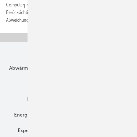
Computerprogramm zur Erstellung von „Verbrauchsausweisen“.
Berücksichtigt werden bei den Berechnungen witterungsbedingte
Abweichungen durch milde oder strenge Winter
sowie...
Unsere Themen
Abwärme
Bauphysik
Bautechnik
Dach
Dämmung
Denkmal und Altbau
Elektrotechnik
Energieberatung
Energiemanagement
Erneuerbare Energien
Expertenwissen
Fassade
Forschung