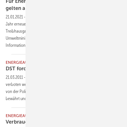
Für Energieausweise im Wohngebäudebestand
gelten ab Mai neue
Regeln
21.01.2021
-
Im Jahr 2011 ausgestellte Energieausweise müssen dieses
Jahr erneuert werden. Künftig wird die Höhe der
Treibhausgasemissionen aufgenommen. Darauf weist das vom
Umweltministerium Baden-Württemberg geförderte
Informationsprogramm Zukunft Altbau
hin.
ENERGIEAUSWEIS
DST fordert: Verbrauchsausweise
verbieten
21.03.2011
-
Die Nutzung von Verbrauchsenergieausweisen soll
verboten werden. Dies hat der Deutsche Sachverständigentag (DST)
von der Politik gefordert. Diese Energieausweise hätten sich nicht
bewährt und würden zum Missbrauch
einladen.
ENERGIEAUSWEIS
Verbrauchsausweise ohne
Wirkung