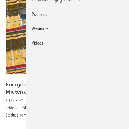
Podcasts
Webinare
Videos
WestPic - stock.adobe.com
Energieeffizienz zahlt sich bei Kaufpreisen und
Mieten
aus
10.12.2024
-
Die energetische Gebäudesanierung schlägt sich in
adäquat höheren Verkaufspreisen und Mieten nieder. Zu diesem
Schluss kommt eine Analyse des IfW
Kiel.