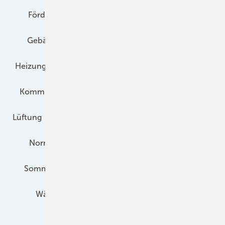
Förderung
Gebäudeenergiegesetz (GEG)
Gebäudekonzepte
Heizungsoptimierung
Heizungstechnik
Infrastruktur
Klimaschutz
Kommunen und Quartier
Kühlung und Klima
Lüftung
Marktübersicht
Nichtwohnungsbau
Normen und Zertifizierung
Solartechnik
Sommerlicher Wärmeschutz
Thermografie
Wärmebrücken
Wohngesund Bauen
Wohnungsbau