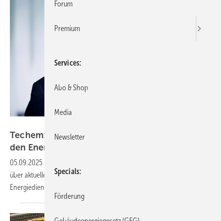
Forum
Premium
Services
Abo & Shop
Media
Techem
Techem: Umfrage zeigt Wissenslücken rund um
Newsletter
den
Energieausweis
05.09.2025
-
Besonders privat Vermietende seien nicht ausreichend
Specials
über aktuelle gesetzliche Verpflichtungen informiert, so der
Energiedienstleister.
Förderung
Gebäudeenergiegesetz (GEG)