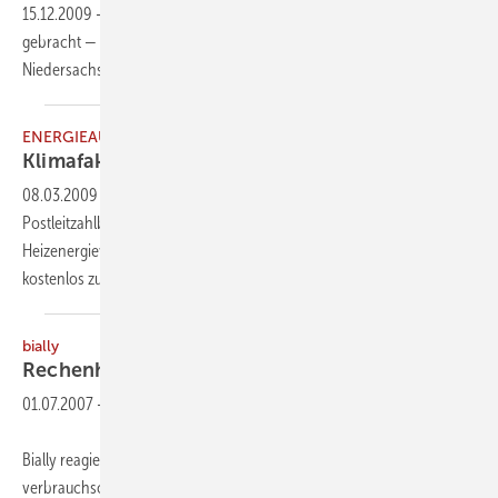
15.12.2009
-
Energieausweise auf Verbrauchsbasis haben nichts
gebracht — so Workshop-Teilnehmer, die sich an Universitäten in
Niedersachsen mit Energiefragen
befassen.
ENERGIEAUSWEIS
Klimafaktoren für
Verbrauchsausweise
08.03.2009
-
Der Deutsche Wetterdienst stellt nun für alle 8400
Postleitzahlbezirke Klimafaktoren zur Bereinigung des
Heizenergieverbrauchs für die Ausstellung von Energieausweisen
kostenlos zur
Verfügung.
bially
Rechenhelfer bei
Verbrauchsausweisen
01.07.2007
-
Bially reagiert auf die bevorstehende Nachfrage nach
verbrauchsorientierten Energieausweisen mit einem neuen