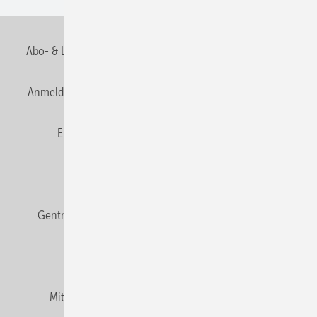
Abo- & Leserservice
AGB
Alle Inhalte chronologisch
Anmelden
Anmeldung & Registrierung
Datenschutz
E-Paper
Fachbeiträge
Frage des Monats
GEB abonnieren
GEB Wissens-Check
Gentner Verlag
Impressum
Karriere bei Gentner
Team
Mediaservice
Mitgliedschaften und Engagement
Newsletter