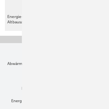
Energie-Autonomie im Neubau und in der
Altbausanierung
Unsere Themen
Abwärme
Bauphysik
Bautechnik
Dach
Dämmung
Denkmal und Altbau
Elektrotechnik
Energieberatung
Energiemanagement
Erneuerbare Energien