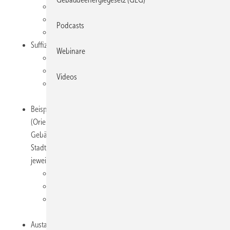
Definition: Suffizienz, Effizienz, Konsistenz
Historischer und politischer Kontext
Podcasts
Relevanz für die Baubranche
Suffizienz im Gebäudebereich
Webinare
Politische Rahmenbedingungen (EU, Bund, Länder)
Förderprogramme und freiwillige Initiativen
Videos
Begriffe und Konzepte (z. B. Flächenbedarf,
Nutzungsintensität, Sharing)
Beispiele aus Neubau und Bestand für Schwerpunktthemen
(Orientiert an: „Unterstützung von Suffizienzansätzen im
Gebäudebereich“ Herausgegeben vom Bundesinstitut für Bau-,
Stadt- und Raumforschung, 2023) mit Identifikation der
jeweiligen Aspekte der Suffizienz:
Im Fokus stehen Wohngebäude
Austausch: Was ist übertragbar auf die eigene Beratung?
Methoden zur Integration in Beratungsgespräche mit
Argumentationshilfen für Suffizienz
Austausch und Gespräch zu Chancen und Herausforderungen