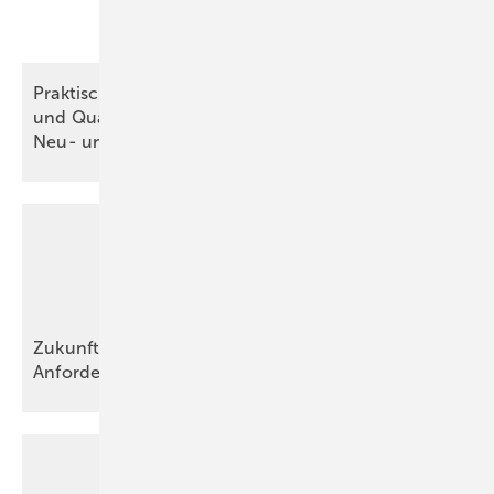
Praktische Anwendung der Bundesförderung BEG
und Qualitätssiegel Nachhaltiges Gebäude im
Neu- und
Altbau
Zukunftssicher sanieren: Aktuelle BEG-
Anforderungen für
Wohngebäude