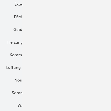
Expertenwissen
Fassade
Forschung
Förderung
Gebäudeenergiegesetz (GEG)
Gebäudekonzepte
Heizungsoptimierung
Heizungstechnik
Infrastruktur
Klimaschutz
Kommunen und Quartier
Kühlung und Klima
Lüftung
Marktübersicht
Nichtwohnungsbau
Normen und Zertifizierung
Solartechnik
Sommerlicher Wärmeschutz
Thermografie
Wärmebrücken
Wohngesund Bauen