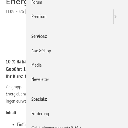
Energieberater/innen
Forum
11.09.2026
|
Druckvorschau
Premium
Services
Abo & Shop
10 %
Rabatt auf den angegebenen Preis
Media
Gebühr:
137,50 EUR
Ihr Kurs:
11.09.2026
Newsletter
Zielgruppe:
Energieberater/innen und Fachkundige aus Architektur,
Specials
Ingenieurwesen oder Fachplanung
Inhalt
Förderung
Einführung in Nachhaltigkeitsstrategien
Gebäudeenergiegesetz (GEG)