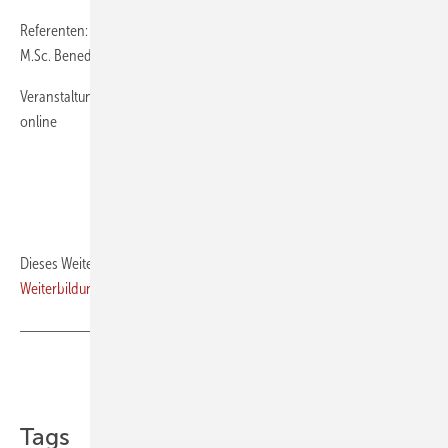
Referenten:
M.Sc. Benedikt Empl
Veranstaltungsort:
online
jetzt buchen
Dieses Weiterbildungsangebot ist Teil unserer
Weiterbildungsdatenbank
für
Premium-Abonnenten
.
Teilen
Link kopieren
Tags