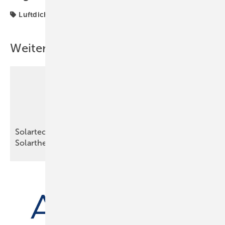
Luftdichtheit
Sonstiges
Weitere Inhalte
Solartechnik – Grundlagen und Basiswissen zu
Solarthermie und
Photovoltaik