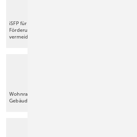
iSFP für Energieberatende in der Praxis – Tipps zur
Förderung, Umsetzung und wie Sie Stolpersteine
vermeiden
Wohnraumlüftung als wichtige Maßnahme der
Gebäudesanierung