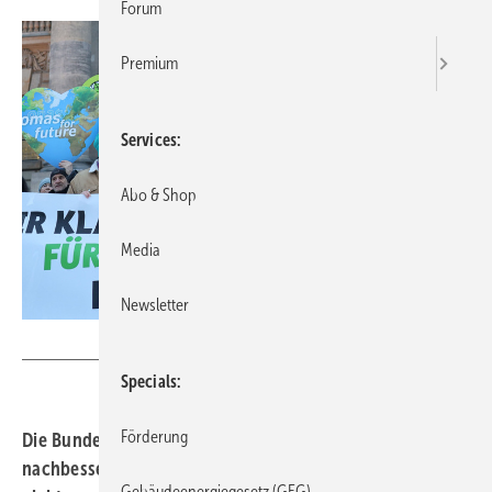
Forum
Premium
Services
Abo & Shop
Media
Newsletter
Neuschäffer/DUH
Specials
Förderung
Die Bundesregierung muss beim Klimaschutzprogramm
nachbessern, weil die darin enthaltenen Maßnahmen
Gebäudeenergiegesetz (GEG)