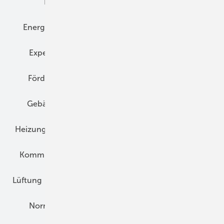
Elektrotechnik
Energieberatung
Energiemanagement
Erneuerbare Energien
Expertenwissen
Fassade
Forschung
Förderung
Gebäudeenergiegesetz (GEG)
Gebäudekonzepte
Heizungsoptimierung
Heizungstechnik
Infrastruktur
Klimaschutz
Kommunen und Quartier
Kühlung und Klima
Lüftung
Marktübersicht
Nichtwohnungsbau
Normen und Zertifizierung
Solartechnik