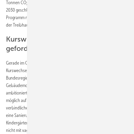
Tonnen CO
-Äquivalenten bestehe, die zur Erreichung des Ziels für
2
2030 geschlossen werden müsse.“ Die Bundesregierung muss das
Programm nun unter Berücksichtigung der seitherigen Entwicklung
der Treibhausgasemissionen ergänzen.
Kurswechsel im Gebäudebereich
gefordert
Gerade im Gebäudebereich brauche es jetzt einen echten
Kurswechsel, sagt DUH-Bundesgeschäftsführerin Barbara Metz. „Die
Bundesregierung muss umgehend die Hängepartie beim
Gebäudemodernisierungsgesetz beenden und durch ein
ambitioniertes Gesetz sicherstellen, dass Deutschland so schnell wie
möglich auf fossilfreie Heizungen umsteigt. Zusätzlich brauchen wir
verbindliche Sanierungsquoten für die schlechtesten Gebäude und
eine Sanierungsoffensive für öffentliche Gebäude wie Schulen und
Kindergärten. Das Urteil macht klar: Die Bundesregierung kann sich
nicht mit vagen Absichtserklärungen aus der Verantwortung stehlen –