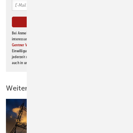
Bei Anmeldung zu diesem Newsletter bin ich damit einverstanden, über
interessante Verlags- und Online-Angebote
der Marken der Alfons W.
Gentner Verlag GmbH & Co. KG
informiert zu werden. Diese
Einwilligung kann ich jederzeit widerrufen und eine Abmeldung ist
jederzeit möglich. Informationen zum Umgang mit Daten finden Sie
auch in unserer
Datenschutzerklärung
.
Weitere Inhalte