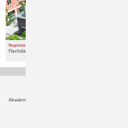
Begrüntes Umkehrdach mit Retention
Flachdächer zu
Klimarettern!
Unsere Themen
Abwärme
Bauphysik
Bautechnik
Dach
Dämmung
Denkmal und Altbau