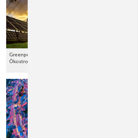
Greenpeace: Deutschland droht eine
Ökostromlücke