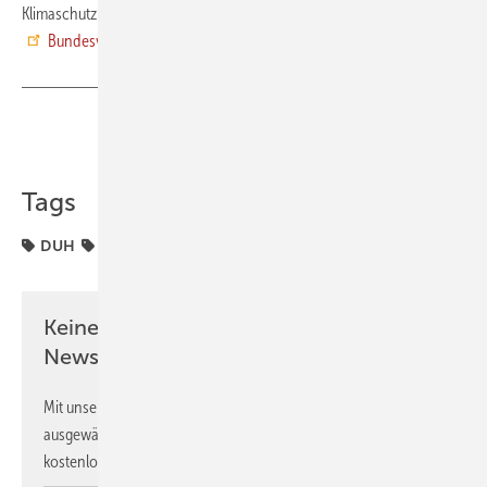
Klimaschutz ist gesetzliche Pflicht.“ Quelle:
Bundesverwaltungsgericht
,
DUH
/ ms
Teilen
Link kopieren
Tags
DUH
Klimaschutz
Klimaschutzprogramm
Keine Zeit? Kein Problem mit dem GEB
Newsletter!
Mit unserem Newsletter erhalten Sie regelmäßig von uns
ausgewählte Informationen und Neuigkeiten, gebündelt und
kostenlos direkt ins Postfach.