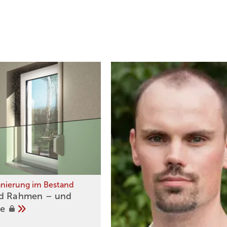
anierung im Bestand
d Rahm en – und
de