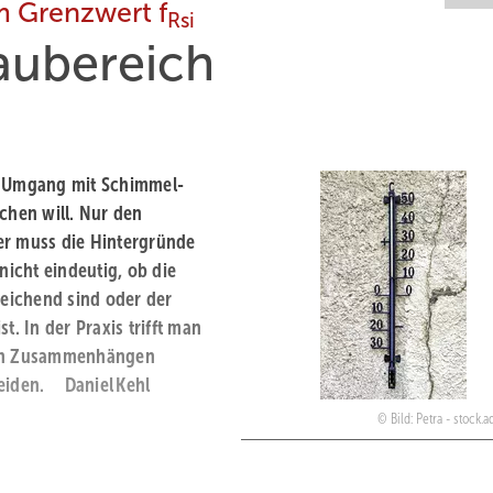
 Grenzwert f
Rsi
aubereich
Umgang mit Schimmel­
chen will. Nur den
ner muss die Hintergründe
icht eindeutig, ob die
eichend sind oder der
t. In der Praxis trifft man
den Zusammenhängen
meiden. ­Daniel Kehl
Bild: Petra - stock