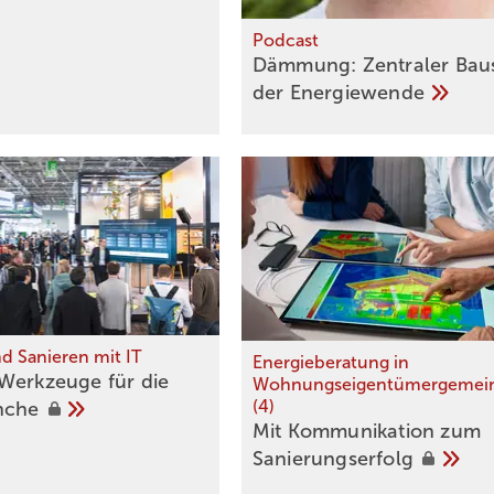
Podcast
Dämmung: Zentraler Baus
der
Energiewende
d Sanieren mit IT
Energieberatung in
Werkzeuge für die
Wohnungseigentümergemein
(4)
nche
Mit Kommunikation zum
­Sanierungserfolg