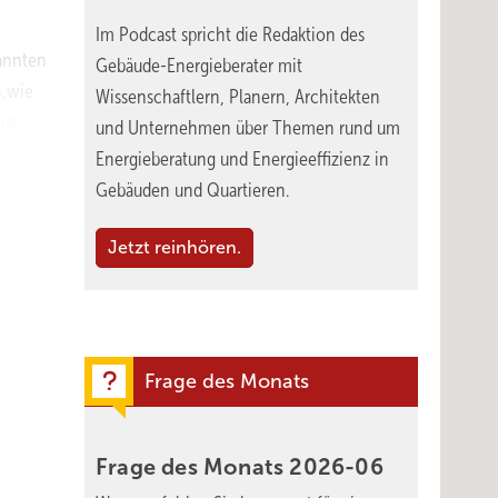
Im Podcast spricht die Redaktion des
nannten
Gebäude-Energieberater mit
h,wie
Wissenschaftlern, Planern, Architekten
us,
und Unternehmen über Themen rund um
orten.
Energieberatung und Energieeffizienz in
 kommt
Gebäuden und Quartieren.
immel.
Jetzt reinhören.
2,6 °C
infach:
en
Frage des Monats
ort
Frage des Monats
2026-06