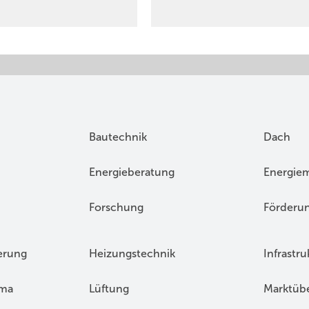
Bautechnik
Dach
Energieberatung
Energie
Forschung
Förderu
erung
Heizungstechnik
Infrastru
ima
Lüftung
Marktübe