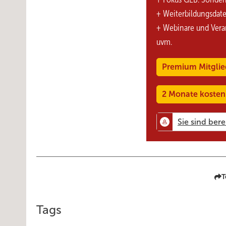
+ Weiterbildungsdat
+ Webinare und Vera
uvm.
Premium Mitglie
2 Monate kosten
T
Tags