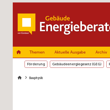
Springe
Springe
Springe
zum
zum
zur
Hauptinhalt
Hauptmenü
SiteSearch
Themen
Aktuelle Ausgabe
Archiv
Förderung
Gebäudeenergiegesetz (GEG)
Bauphysik