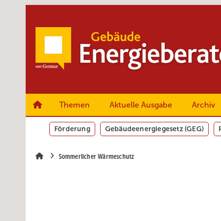
Springe
Springe
Springe
zum
zum
zur
Hauptinhalt
Hauptmenü
SiteSearch
Themen
Aktuelle Ausgabe
Archiv
Förderung
Gebäudeenergiegesetz (GEG)
Sommerlicher Wärmeschutz