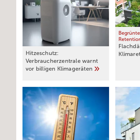
Begrünt
Retentio
Flachdä
Hitzeschutz:
Klimare
Verbraucherzentrale warnt
vor billigen
Klimageräten