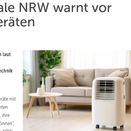
ale NRW warnt vor
eräten
 laut
echnik
räte mit
hten
 ihre
können“,