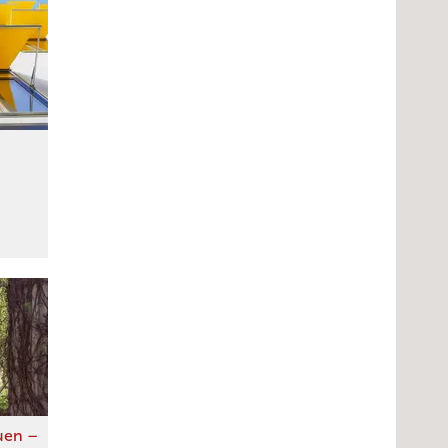
auen –