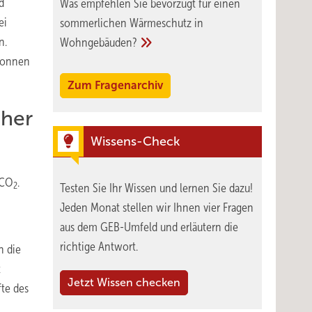
d
Was empfehlen Sie bevorzugt für einen
ei
sommerlichen Wärmeschutz in
n.
Wohngebäuden?
atonnen
Zum Fragenarchiv
öher
Wissens-Check
 CO
.
2
Testen Sie Ihr Wissen und lernen Sie dazu!
Jeden Monat stellen wir Ihnen vier Fragen
aus dem GEB-Umfeld und erläutern die
richtige Antwort.
n die
t
Jetzt Wissen checken
te des