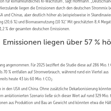
tion für klimafreundliches KI-Wachstum“, sagt Hoffmann. „Deutschlan
. Hierzulande liegen die Emissionen durch den deutschen Strommix b
A und Chinas, aber deutlich höher als beispielsweise in Skandinavie
ng (20,6 %) und Biomassenutzung (10 %).“ Mit geschätzten 8,4 Meg
1,2 % der gesamten deutschen Emissionen.
: Emissionen liegen über 57 % h
lang angenommen. Für 2025 beziffert die Studie diese auf 286 Mio. t
ls 70 % entfallen auf Stromverbrauch, während rund ein Viertel aus
ereits heute 43 bis 60 Mio. t CO
.
2
 in den USA und China. Ohne zusätzliche Dekarbonisierung könnte
em ambitionierten Szenario ließe sich dieser Wert auf rund 329 Mio. 
ionen aus Produktion und Bau an Gewicht und könnten etwa die Hälf