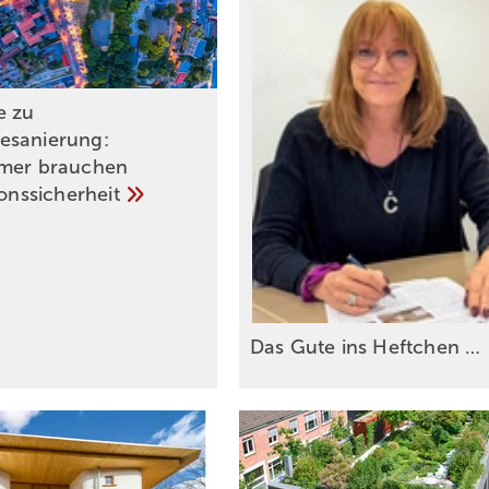
e zu
esanierung:
mer brauchen
ionssicherheit
Das Gute ins Heftchen
…