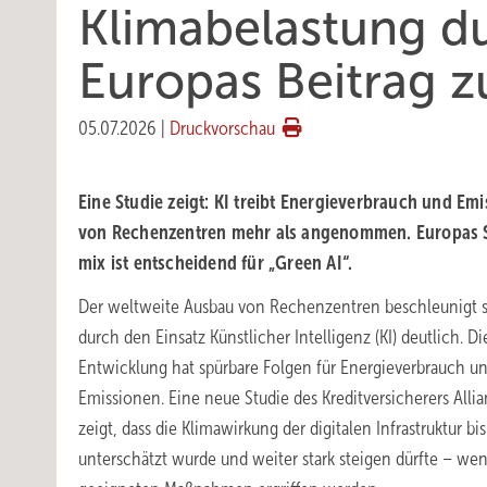
Klimabelastung du
Euro­pas Beitrag z
05.07.2026
|
Druckvorschau
Eine Studie zeigt: KI treibt Energie­ver­brauch und Emis
von Rechen­zent­ren mehr als an­ge­nom­men. Euro­pas
mix ist ent­schei­dend für „Green AI“.
Der weltweite Ausbau von Rechenzentren beschleunigt 
durch den Einsatz Künstlicher Intelligenz (KI) deutlich. Di
Entwicklung hat spürbare Folgen für Energieverbrauch u
Emissionen. Eine neue Studie des Kreditversicherers Allia
zeigt, dass die Klimawirkung der digitalen Infrastruktur bi
unterschätzt wurde und weiter stark steigen dürfte – we