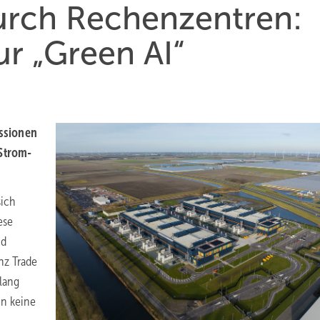
rch Rechen­zent­ren:
ur „Green AI“
­sio­nen
 Strom­
sich
ese
nd
nz Trade
slang
nn keine