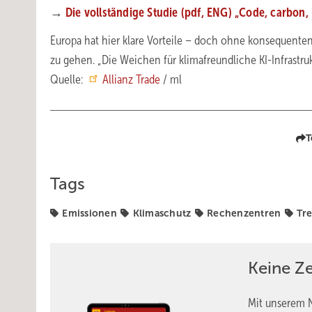
→
Die vollständige Studie (pdf, ENG) „Code, carbon, 
Europa hat hier klare Vorteile – doch ohne konsequenten
zu gehen. „Die Weichen für klimafreundliche KI-Infrastru
Quelle:
Allianz Trade
/ ml
T
Tags
Emissionen
Klimaschutz
Rechenzentren
Tr
Keine Z
Mit unserem N