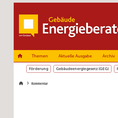
Springe
Springe
Springe
zum
zum
zur
Hauptinhalt
Hauptmenü
SiteSearch
Themen
Aktuelle Ausgabe
Archiv
Förderung
Gebäudeenergiegesetz (GEG)
Kommentar