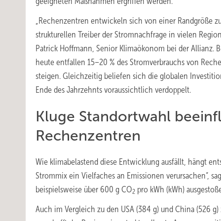
geeigneten Maßnahmen ergriffen werden.
„Rechenzentren entwickeln sich von einer Randgröße z
strukturellen Treiber der Stromnachfrage in vielen Region
Patrick Hoffmann, Senior Klimaökonom bei der Allianz. B
heute entfallen 15–20 % des Stromverbrauchs von Reche
steigen. Gleichzeitig beliefen sich die globalen Investiti
Ende des Jahrzehnts voraussichtlich verdoppelt.
Kluge Standortwahl beeinf
Rechenzentren
Wie klimabelastend diese Entwicklung ausfällt, hängt e
Strommix ein Vielfaches an Emissionen verursachen“, sa
beispielsweise über 600 g CO
pro kWh (kWh) ausgestoße
2
Auch im Vergleich zu den USA (384 g) und China (526 g) z