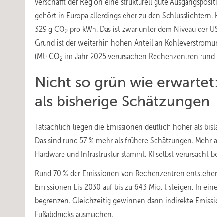
verschafft der Region eine strukturell gute Ausgangsposi
gehört in Europa allerdings eher zu den Schlusslichtern
329 g CO
pro kWh. Das ist zwar unter dem Niveau der US
2
Grund ist der weiterhin hohen Anteil an Kohleverstromu
(Mt) CO
im Jahr 2025 verursachen Rechenzentren rund 
2
Nicht so grün wie erwartet
als bisherige Schätzungen
Tatsächlich liegen die Emissionen deutlich höher als bis
Das sind rund 57 % mehr als frühere Schätzungen. Mehr a
Hardware und Infrastruktur stammt. KI selbst verursacht b
Rund 70 % der Emissionen von Rechenzentren entstehen
Emissionen bis 2030 auf bis zu 643 Mio. t steigen. In ein
begrenzen. Gleichzeitig gewinnen dann indirekte Emiss
Fußabdrucks ausmachen.