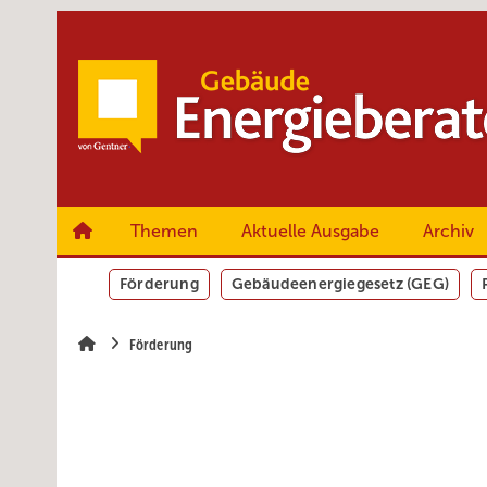
Springe
Springe
Springe
zum
zum
zur
Hauptinhalt
Hauptmenü
SiteSearch
Themen
Aktuelle Ausgabe
Archiv
Förderung
Gebäudeenergiegesetz (GEG)
Förderung