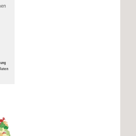
nen
gung
 Daten