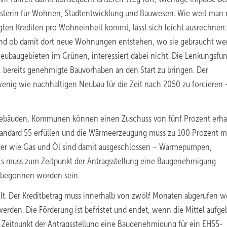
sterin für Wohnen, Stadtentwicklung und Bauwesen. Wie weit man 
gten Krediten pro Wohneinheit kommt, lässt sich leicht ausrechnen
Und ob damit dort neue Wohnungen entstehen, wo sie gebraucht we
eubaugebieten im Grünen, interessiert dabei nicht. Die Lenkungsfu
, bereits genehmigte Bauvorhaben an den Start zu bringen. Der
enig wie nachhaltigen Neubau für die Zeit nach 2050 zu forcieren
gebäuden, Kommunen können einen Zuschuss von fünf Prozent erha
andard 55 erfüllen und die Wärmeerzeugung muss zu 100 Prozent m
räger wie Gas und Öl sind damit ausgeschlossen – Wärmepumpen,
Es muss zum Zeitpunkt der Antragsstellung eine Baugenehmigung
t begonnen worden sein.
ellt. Der Kreditbetrag muss innerhalb von zwölf Monaten abgerufen w
werden. Die Förderung ist befristet und endet, wenn die Mittel aufge
m Zeitpunkt der Antragsstellung eine Baugenehmigung für ein EH55-