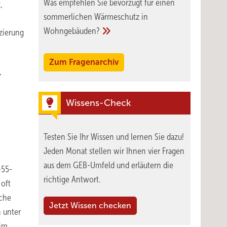
Was empfehlen Sie bevorzugt für einen
,
sommerlichen Wärmeschutz in
Wohngebäuden?
zierung
Zum Fragenarchiv
–
Wissens-Check
m
Testen Sie Ihr Wissen und lernen Sie dazu!
Jeden Monat stellen wir Ihnen vier Fragen
aus dem GEB-Umfeld und erläutern die
-55-
richtige Antwort.
 oft
nche
Jetzt Wissen checken
n unter
eim