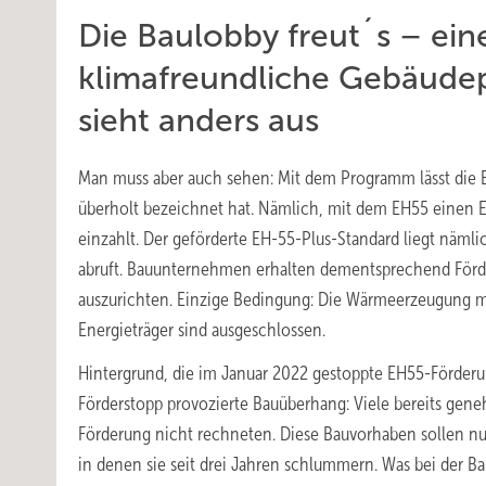
Die Baulobby freut´s – ein
klimafreundliche Gebäudep
sieht anders aus
Man muss aber auch sehen: Mit dem Programm lässt die Bun
überholt bezeichnet hat. Nämlich, mit dem EH55 einen Eff
einzahlt. Der geförderte EH-55-Plus-Standard liegt näm
abruft. Bauunternehmen erhalten dementsprechend Förde
auszurichten. Einzige Bedingung: Die Wärmeerzeugung mu
Energieträger sind ausgeschlossen.
Hintergrund, die im Januar 2022 gestoppte EH55-Förderun
Förderstopp provozierte Bauüberhang: Viele bereits gene
Förderung nicht rechneten. Diese Bauvorhaben sollen n
in denen sie seit drei Jahren schlummern. Was bei der Bau