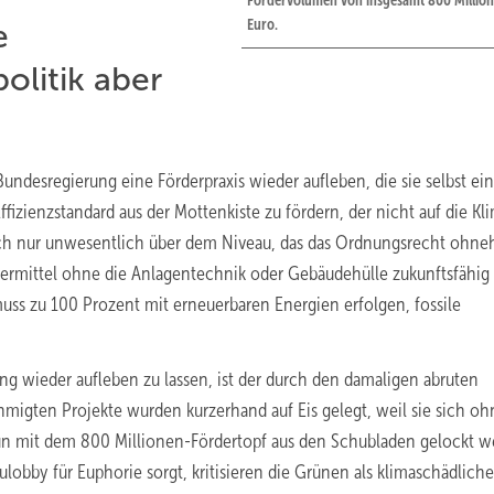
Fördervolumen von insgesamt 800 Millio
Euro.
e
olitik aber
desregierung eine Förderpraxis wieder aufleben, die sie selbst eins
izienzstandard aus der Mottenkiste zu fördern, der nicht auf die Kl
lich nur unwesentlich über dem Niveau, das das Ordnungsrecht ohne
rmittel ohne die Anlagentechnik oder Gebäudehülle zukunftsfähig
ss zu 100 Prozent mit erneuerbaren Energien erfolgen, fossile
g wieder aufleben zu lassen, ist der durch den damaligen abruten
hmigten Projekte wurden kurzerhand auf Eis gelegt, weil sie sich oh
un mit dem 800 Millionen-Fördertopf aus den Schubladen gelockt w
lobby für Euphorie sorgt, kritisieren die Grünen als klimaschädliche