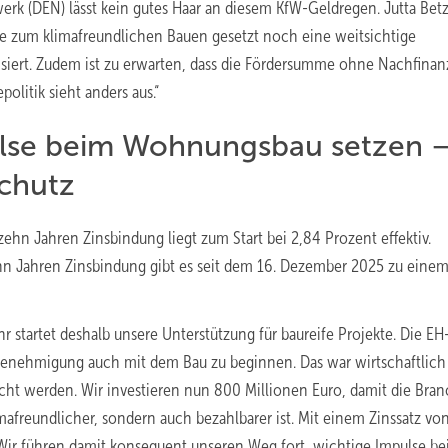
erk (DEN) lässt kein gutes Haar an diesem KfW-Geldregen. Jutta Betz
e zum klimafreundlichen Bauen gesetzt noch eine weitsichtige
isiert. Zudem ist zu erwarten, dass die Fördersumme ohne Nachfinan
olitik sieht anders aus.“
lse beim Wohnungsbau setzen 
schutz
zehn Jahren Zinsbindung liegt zum Start bei 2,84 Prozent effektiv.
hn Jahren Zinsbindung gibt es seit dem 16. Dezember 2025 zu eine
hr startet deshalb unsere Unterstützung für baureife Projekte. Die EH
Genehmigung auch mit dem Bau zu beginnen. Das war wirtschaftlich
t werden. Wir investieren nun 800 Millionen Euro, damit die Bra
afreundlicher, sondern auch bezahlbarer ist. Mit einem Zinssatz vo
 Wir führen damit konsequent unseren Weg fort, wichtige Impulse b