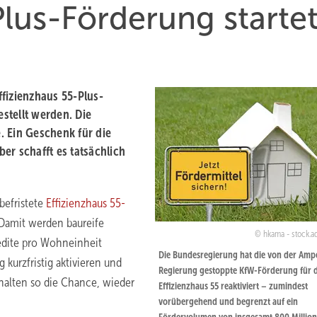
Plus-Förderung starte
ffizienzhaus 55-Plus-
stellt werden. Die
e. Ein Geschenk für die
r schafft es tatsächlich
 befristete
Effizienzhaus 55-
Damit werden baureife
hkama - stock.
redite pro Wohneinheit
Die Bundesregierung hat die von der Amp
 kurzfristig aktivieren und
Regierung gestoppte KfW-Förderung für 
halten so die Chance, wieder
Effizienzhaus 55 reaktiviert – zumindest
vorübergehend und begrenzt auf ein