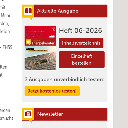
mit
Aktuelle Ausgabe
: Mehr
rden,
Heft 06-2026
nktion
Inhaltsverzeichnis
 – EH55
Einzelheft
bestellen
lten.
it
2 Ausgaben unverbindlich testen:
Jetzt kostenlos testen!
erden.
Newsletter
braucht